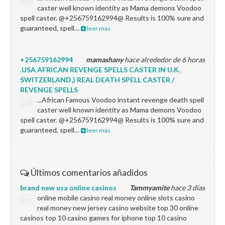
caster well known identity as Mama demons Voodoo
spell caster. @+256759162994@ Results is 100% sure and
guaranteed, spell…
leer más
+256759162994
mamashany
hace alrededor de 6 horas
.USA AFRICAN REVENGE SPELLS CASTER IN U.K,
SWITZERLAND,) REAL DEATH SPELL CASTER /
REVENGE SPELLS
...African Famous Voodoo instant revenge death spell
caster well known identity as Mama demons Voodoo
spell caster. @+256759162994@ Results is 100% sure and
guaranteed, spell…
leer más
Últimos comentarios añadidos
brand new usa online casinos
Tammyamite
hace 3 días
online mobile casino real money online slots casino
real money new jersey casino website top 30 online
casinos top 10 casino games for iphone top 10 casino