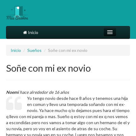
Inicio
Comparte tu sueño
Inicio
/
Sueños
/
Soñe con mi ex novio
Diccionario
Soñe con mi ex novio
Más
Noemi
hace alrededor de 16 años
Yo tengo novio desde hace 8 años y tenemos una hija
en comun y llevo una temporada soñando con mi ex-
novio. Ya hace mucho q lo dejamos pues hara el tiempo
q llevo con mi pareja o mas. Sueño q estoy con mi ex q nos vemos
a escondidas pero nos vamos a tomar algo con un hermano de el y
su novia, pero yo voy en el asiento de atras de su coche. Su
hermano y su novia van en su coche. Luego nos besamos y nos