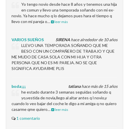
Yo tengo novio desde hace 8 años y tenemos una hija
en comun y llevo una temporada soñando con mi ex-
novio. Ya hace mucho q lo dejamos pues hara el tiempo q
llevo con mi pareja o…
leer más
VARIOS SUEÑOS
SIRENA
hace alrededor de 10 años
LLEVO UNA TEMPORADA SOÑANDO QUE ME
BESO CON UN COMPAÑERO DE TRABAJO Y QUE
ME MUDO DE CASA SOLA CON MI HIJA Y OTRA
PERSONA QUE NO ES MI PAREJA. NO SE QUE
SIGNIFICA AYUDARME PLIS
boda¡¡¡
tatiana
hace más de 15 años
he estado durante 3 semanas seguidas soñando q
yo,vestida de novia,llego al altar antes q l novio,y
cuando lo veo bajar del coche le digo a mi amiga q no quiero
casarme qme quiero…
leer más
1 comentario