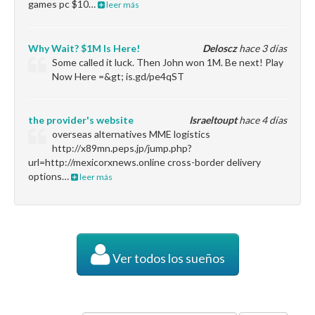
games pc $10…
leer más
Why Wait? $1M Is Here!
Deloscz
hace 3 días
Some called it luck. Then John won 1M. Be next! Play
Now Here =&gt; is.gd/pe4qST
the provider's website
Israeltoupt
hace 4 días
overseas alternatives MME logistics
http://x89mn.peps.jp/jump.php?
url=http://mexicorxnews.online cross-border delivery
options…
leer más
Ver todos los sueños