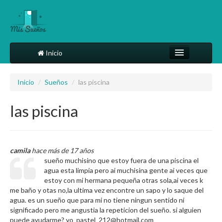
Inicio
Comparte tu sueño
Inicio
/
Sueños
/
las piscina
Diccionario
las piscina
Más
camila
hace más de 17 años
sueño muchisino que estoy fuera de una piscina el
agua esta limpia pero ai muchisina gente ai veces que
estoy con mi hermana pequeña otras sola,ai veces k
me baño y otas no,la ultima vez encontre un sapo y lo saque del
agua. es un sueño que para mi no tiene ningun sentido ni
significado pero me angustia la repeticion del sueño. si alguien
puede ayudarme? yo_pastel_212@hotmail.com