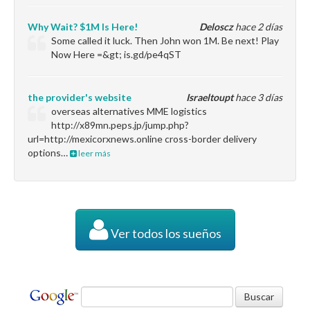
Why Wait? $1M Is Here!
Deloscz
hace 2 días
Some called it luck. Then John won 1M. Be next! Play
Now Here =&gt; is.gd/pe4qST
the provider's website
Israeltoupt
hace 3 días
overseas alternatives MME logistics
http://x89mn.peps.jp/jump.php?
url=http://mexicorxnews.online cross-border delivery
options…
leer más
Ver todos los sueños