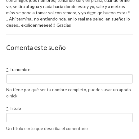
con amigos (dos hombres) tomando sol y en picina, cuando el me
ve, se tira al agua y nada hacia donde estoy yo, sale y a metros
mios se pone a tomar sol con remera, y yo digo: qe bueno estas!!
.. Ahi termina.. no entiendo nda, en lo real me peleo, en sueños lo
deseo.. expliqenmeeee!!! Gracias
Comenta este sueño
*
Tu nombre
No tiene por qué ser tu nombre completo, puedes usar un apodo
o nick
*
Título
Un título corto que describa el comentario