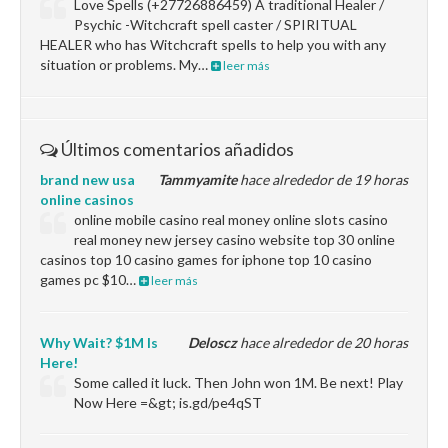
Love Spells (+27726886459) A traditional Healer /
Psychic -Witchcraft spell caster / SPIRITUAL
HEALER who has Witchcraft spells to help you with any
situation or problems. My…
leer más
Últimos comentarios añadidos
brand new usa
Tammyamite
hace alrededor de 19 horas
online casinos
online mobile casino real money online slots casino
real money new jersey casino website top 30 online
casinos top 10 casino games for iphone top 10 casino
games pc $10…
leer más
Why Wait? $1M Is
Deloscz
hace alrededor de 20 horas
Here!
Some called it luck. Then John won 1M. Be next! Play
Now Here =&gt; is.gd/pe4qST