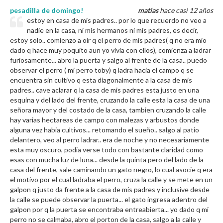
pesadilla de domingo!
matias
hace casi 12 años
estoy en casa de mis padres.. por lo que recuerdo no veo a
nadie en la casa, ni mis hermanos ni mis padres, es decir,
estoy solo.. comienzo a oir q el perro de mis padres( q no era mio
dado q hace muy poquito aun yo vivia con ellos), comienza a ladrar
furiosamente... abro la puerta y salgo al frente de la casa.. puedo
observar el perro ( mi perro toby) q ladra hacia el campo q se
encuentra sin cultivo q esta diagonalmente a la casa de mis
padres.. cave aclarar q la casa de mis padres esta justo en una
esquina y del lado del frente, cruzando la calle esta la casa de una
señora mayor y del costado de la casa, tambien cruzando la calle
hay varias hectareas de campo con malezas y arbustos donde
alguna vez habia cultivos... retomando el sueño.. salgo al patio
delantero, veo al perro ladrar.. era de noche y no necesariamente
esta muy oscuro, podia verse todo con bastante claridad como
esas con mucha luz de luna... desde la quinta pero del lado de la
casa del frente, sale caminando un gato negro, lo cual asocie q era
el motivo por el cual ladraba el perro, cruza la calle y se mete en un
galpon q justo da frente a la casa de mis padres y inclusive desde
la calle se puede observar la puerta... el gato ingresa adentro del
galpon por q la puerta se encontraba entreabierta... yo dado q mi
perro no se calmaba, abro el porton de la casa, salgo a la calle y