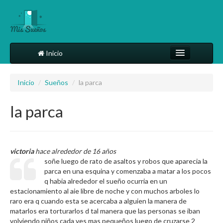
Inicio
Comparte tu sueño
Inicio
/
Sueños
/
la parca
Diccionario
la parca
Más
victoria
hace alrededor de 16 años
soñe luego de rato de asaltos y robos que aparecia la
parca en una esquina y comenzaba a matar a los pocos
q habia alrededor el sueño ocurria en un
estacionamiento al aie libre de noche y con muchos arboles lo
raro era q cuando esta se acercaba a alguien la manera de
matarlos era torturarlos d tal manera que las personas se iban
volviendo niños cada ves mas pequeños luego de cruzarse 2