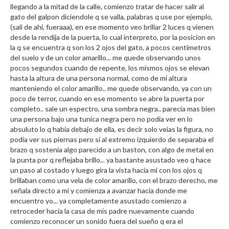
llegando a la mitad de la calle, comienzo tratar de hacer salir al
gato del galpon diciendole q se valla, palabras q use por ejemplo,
(sali de ahi, fueraaa), en ese momento veo brillar 2 luces q vienen
desde la rendija de la puerta, lo cual interpreto, por la posicion en
la q se encuentra q son los 2 ojos del gato, a pocos centimetros
del suelo y de un color amarillo... me quede observando unos
pocos segundos cuando de repente, los mismos ojos se elevan
hasta la altura de una persona normal, como de mi altura
manteniendo el color amarillo.. me quede observando, ya con un
poco de terror, cuando en ese momento se abre la puerta por
completo.. sale un espectro, una sombra negra.. parecia mas bien
una persona bajo una tunica negra pero no podia ver en lo
absuluto lo q habia debajo de ella, es decir solo veias la figura, no
podia ver sus piernas pero si al extremo izquierdo de separaba el
brazo q sostenia algo parecido a un baston, con algo de metal en
la punta por q reflejaba brillo... ya bastante asustado veo q hace
un paso al costado y luego gira la vista hacia mi con los ojos q
brillaban como una vela de color amarillo, con el brazo derecho, me
señala directo a mi y comienza a avanzar hacia donde me
encuentro yo... ya completamente asustado comienzo a
retroceder hacia la casa de mis padre nuevamente cuando
comienzo reconocer un sonido fuera del sueño q era el