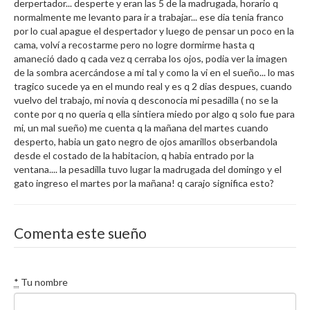
derpertador... desperte y eran las 5 de la madrugada, horario q
normalmente me levanto para ir a trabajar... ese dia tenia franco
por lo cual apague el despertador y luego de pensar un poco en la
cama, volví a recostarme pero no logre dormirme hasta q
amaneció dado q cada vez q cerraba los ojos, podia ver la imagen
de la sombra acercándose a mi tal y como la vi en el sueño... lo mas
tragico sucede ya en el mundo real y es q 2 dias despues, cuando
vuelvo del trabajo, mi novia q desconocia mi pesadilla ( no se la
conte por q no queria q ella sintiera miedo por algo q solo fue para
mi, un mal sueño) me cuenta q la mañana del martes cuando
desperto, habia un gato negro de ojos amarillos obserbandola
desde el costado de la habitacion, q habia entrado por la
ventana.... la pesadilla tuvo lugar la madrugada del domingo y el
gato ingreso el martes por la mañana! q carajo significa esto?
Comenta este sueño
*
Tu nombre