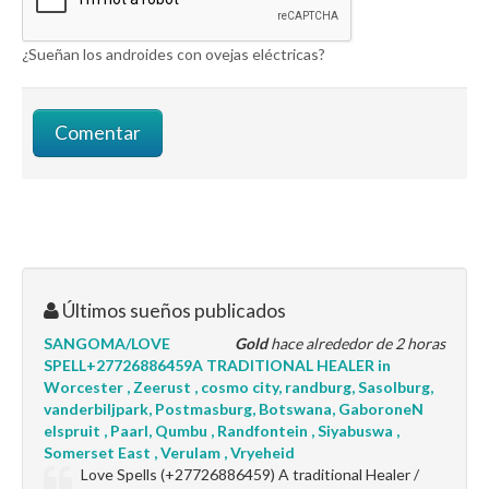
¿Sueñan los androides con ovejas eléctricas?
Últimos sueños publicados
SANGOMA/LOVE
Gold
hace alrededor de 2 horas
SPELL+27726886459A TRADITIONAL HEALER in
Worcester , Zeerust , cosmo city, randburg, Sasolburg,
vanderbiljpark, Postmasburg, Botswana, GaboroneN
elspruit , Paarl, Qumbu , Randfontein , Siyabuswa ,
Somerset East , Verulam , Vryeheid
Love Spells (+27726886459) A traditional Healer /