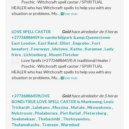
Psychic -Witchcraft spell caster / SPIRITUAL
HEALER who has Witchcraft spells to help you with any
situation or problems. My…
leer más
LOVE SPELL CASTER
Gold
hace alrededor de 5 horas
+27726886459 in vanderbiljpark &amp;Queenstown
East London , East Rand , Elliot , Engcobo , Fort
beaufort , Fourways , Idutywa , Kathu , Kuruman , Lady
frère , Lichtenburg , Mount Fletcher
Love Spells (+27726886459) A traditional Healer /
Psychic -Witchcraft spell caster / SPIRITUAL
HEALER who has Witchcraft spells to help you with any
situation or problems. My…
leer más
+27726886459LOVE
Gold
hace alrededor de 5 horas
BOND/TRUE LOVE SPELL CASTER in Mankweng, Louis
Trichardt , Lulekano , Mussina , Mutale , Nkowakowa ,
Nylstroom , Phalaborwa , Piet Retief , Pietersburg ,
Soekmekaar , Thabazimbi , Thohoyandou ,
Thulamahashe , Tzaneen , Warmbad