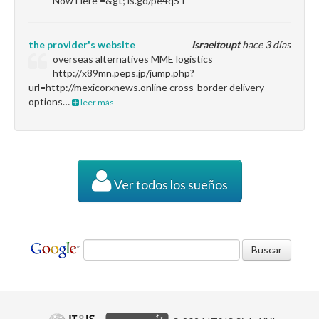
Now Here =&gt; is.gd/pe4qST
the provider's website
Israeltoupt
hace 3 días
overseas alternatives MME logistics
http://x89mn.peps.jp/jump.php?
url=http://mexicorxnews.online cross-border delivery
options…
leer más
Ver todos los sueños