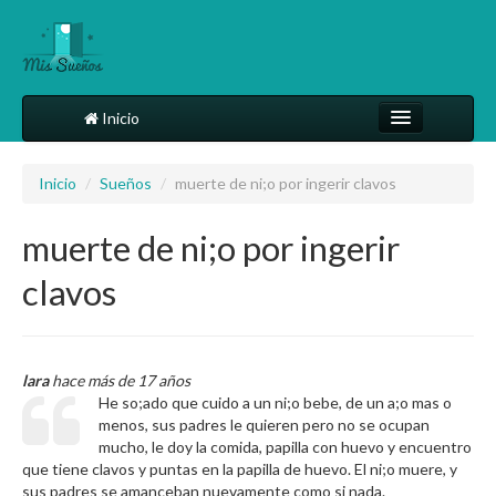
Inicio
Comparte tu sueño
Inicio
/
Sueños
/
muerte de ni;o por ingerir clavos
Diccionario
muerte de ni;o por ingerir
Más
clavos
lara
hace más de 17 años
He so;ado que cuido a un ni;o bebe, de un a;o mas o
menos, sus padres le quieren pero no se ocupan
mucho, le doy la comida, papilla con huevo y encuentro
que tiene clavos y puntas en la papilla de huevo. El ni;o muere, y
sus padres se amanceban nuevamente como si nada.