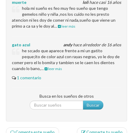
muerte
loli
hace casi 16 años
hola mi sueño es feo muy feo sueño que tengo
gemelos niño y niña ,nos los cuido no les presto
atencion ni les doy de comer ni nada,sueño que viene un
primo a ca sa y le doy al…
leer más
gato azul
andy
hace alrededor de 16 años
he so;ado que aparece frente a mi un gatito
peque;ito de color azul con rayas negras, yo le doy de
comer pero el lo bomita y tambien se le caen los dientes
cuando lo bano,…
leer más
1 comentario
Busca en los sueños de otros
Buscar
Comenta este sueño
Comparte tu sueño