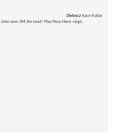
Deloscz
hace 4 días
en John won 1M. Be next! Play Now Here =&gt;