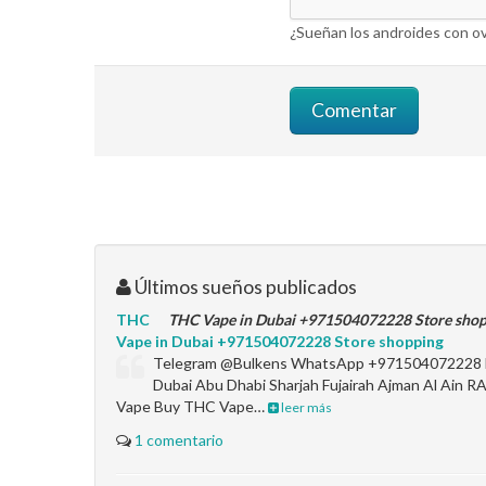
¿Sueñan los androides con ov
Últimos sueños publicados
THC
THC Vape in Dubai +971504072228 Store sho
Vape in Dubai +971504072228 Store shopping
Telegram @Bulkens WhatsApp +971504072228 B
Dubai Abu Dhabi Sharjah Fujairah Ajman Al Ai
Vape Buy THC Vape…
leer más
1 comentario