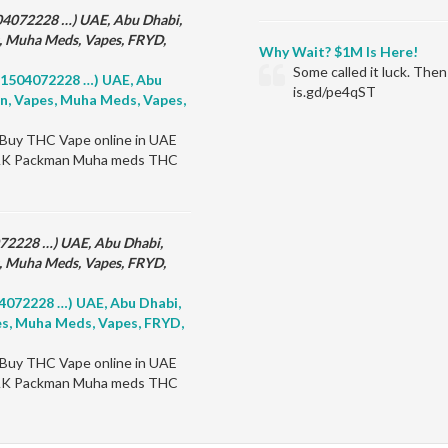
504072228 …) UAE, Abu Dhabi,
s, Muha Meds, Vapes, FRYD,
Why Wait? $1M Is Here!
Some called it luck. Th
971504072228 …) UAE, Abu
is.gd/pe4qST
an, Vapes, Muha Meds, Vapes,
uy THC Vape online in UAE
n RAK Packman Muha meds THC
072228 …) UAE, Abu Dhabi,
s, Muha Meds, Vapes, FRYD,
04072228 …) UAE, Abu Dhabi,
pes, Muha Meds, Vapes, FRYD,
uy THC Vape online in UAE
n RAK Packman Muha meds THC