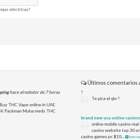
ejas eléctricas?
Últimos comentarios 
pping
hace alrededor de 7 horas
?
Te pica el qlo ?
uy THC Vape online in UAE
n RAK Packman Muha meds THC
brand new usa online casino
online mobile casino rea
casino website top 30 on
casino games pc $10…
leer m