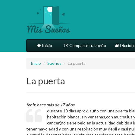
Inicio
Comparte tu sueño
Dicciona
Inicio
/
Sueños
/
La puerta
La puerta
fenix
hace más de 17 años
durante 10 dias aprox. suño con una puerta bla
habitación blanca ,sin ventanas,con mucha luz
cancer(no tiene pelo en la actualidad debido a 
tener mayo edad y con una respiración muy debil y casi nul
expresión desencajada y en algunas coasiones este hombre 