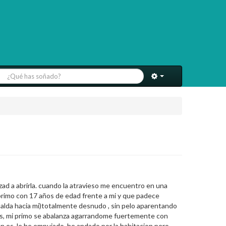
ad a abrirla. cuando la atravieso me encuentro en una
primo con 17 años de edad frente a mi y que padece
spalda hacia mi)totalmente desnudo , sin pelo aparentando
llos, mi primo se abalanza agarrandome fuertemente con
n es, le he empujado, he andado por la habitacion pero