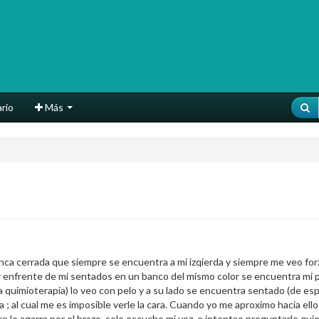
rio
Más
nca cerrada que siempre se encuentra a mi izqierda y siempre me veo forz
 y enfrente de mi sentados en un banco del mismo color se encuentra mi 
la quimioterapia) lo veo con pelo y a su lado se encuentra sentado (de e
a ; al cual me es imposible verle la cara. Cuando yo me aproximo hacia e
le agarra por el brazo, solo escucho mi voz, e intentao preguntarle quie