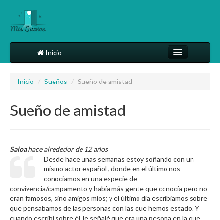
Inicio
Comparte tu sueño
Inicio
/
Sueños
/
Sueño de amistad
Diccionario
Sueño de amistad
Más
Saioa
hace alrededor de 12 años
Desde hace unas semanas estoy soñando con un
mismo actor español , donde en el último nos
conociamos en una especie de
convivencia/campamento y había más gente que conocía pero no
eran famosos, sino amigos míos; y el último día escribiamos sobre
que pensabamos de las personas con las que hemos estado. Y
cuando escribí sobre él, le señalé que era una pesona en la que