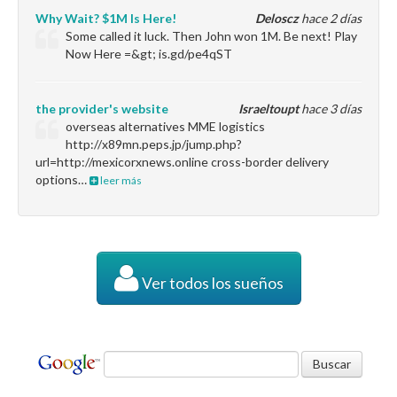
Why Wait? $1M Is Here!
Deloscz
hace 2 días
Some called it luck. Then John won 1M. Be next! Play
Now Here =&gt; is.gd/pe4qST
the provider's website
Israeltoupt
hace 3 días
overseas alternatives MME logistics
http://x89mn.peps.jp/jump.php?
url=http://mexicorxnews.online cross-border delivery
options…
leer más
Ver todos los sueños